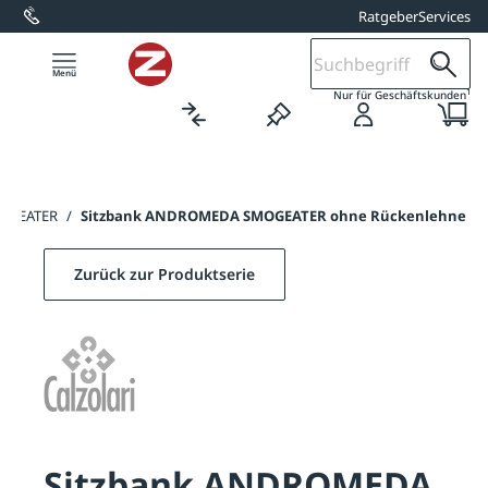
Ratgeber
Services
alt springen
1
Nur für Geschäftskunden
OGEATER
/
Sitzbank ANDROMEDA SMOGEATER ohne Rückenlehne
Zurück zur Produktserie
Sitzbank ANDROMEDA