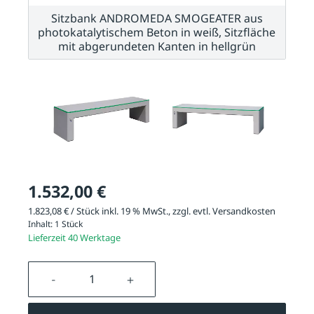
Sitzbank ANDROMEDA SMOGEATER aus
photokatalytischem Beton in weiß, Sitzfläche
p
mit abgerundeten Kanten in hellgrün
1.532,00 €
1.823,08 € / Stück inkl. 19 % MwSt., zzgl. evtl.
Versandkosten
Inhalt:
1 Stück
Lieferzeit 40 Werktage
Produkt Anzahl: Gib den gewünschten We