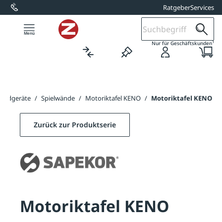
Ratgeber
Services
alt springen
1
Nur für Geschäftskunden
kindgeräte
/
Spielwände
/
Motoriktafel KENO
/
Motoriktafel KENO
Zurück zur Produktserie
Motoriktafel KENO