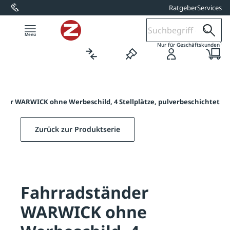
Ratgeber
Services
alt springen
1
Nur für Geschäftskunden
der WARWICK ohne Werbeschild, 4 Stellplätze, pulverbeschichtet
Zurück zur Produktserie
Fahrradständer
WARWICK ohne