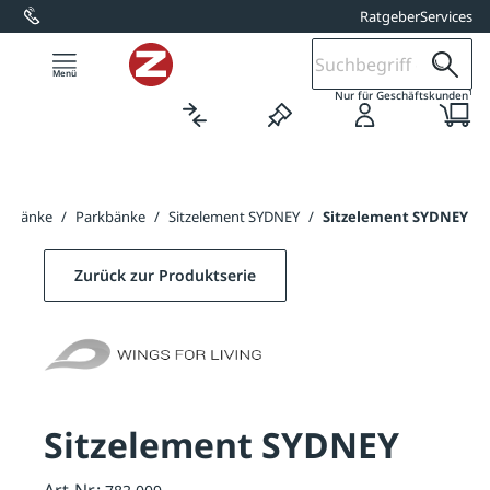
Ratgeber
Services
alt springen
1
Nur für Geschäftskunden
itzbänke
/
Parkbänke
/
Sitzelement SYDNEY
/
Sitzelement SYDNEY
Zurück zur Produktserie
Sitzelement SYDNEY
Art-Nr.: