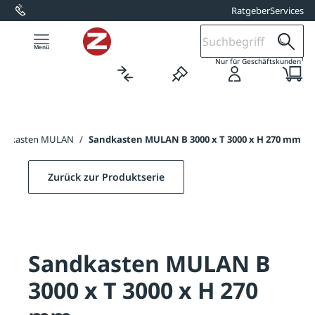
Ratgeber
Services
alt springen
1
Nur für Geschäftskunden
ndkasten MULAN
/
Sandkasten MULAN B 3000 x T 3000 x H 270 mm
Zurück zur Produktserie
Sandkasten MULAN B
3000 x T 3000 x H 270