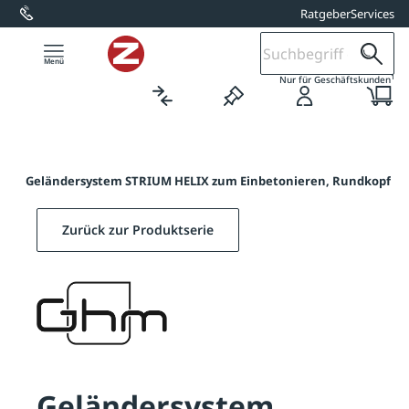
Ratgeber
Services
alt springen
1
Nur für Geschäftskunden
IX
/
Geländersystem STRIUM HELIX zum Einbetonieren, Rundkopf
Zurück zur Produktserie
Geländersystem