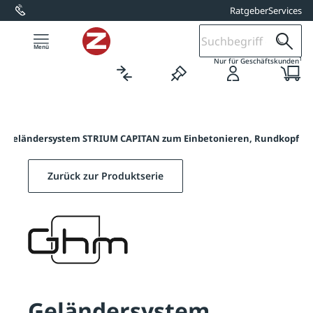
Ratgeber
Services
alt springen
1
Nur für Geschäftskunden
/
Geländersystem STRIUM CAPITAN zum Einbetonieren, Rundkopf
Zurück zur Produktserie
Geländersystem