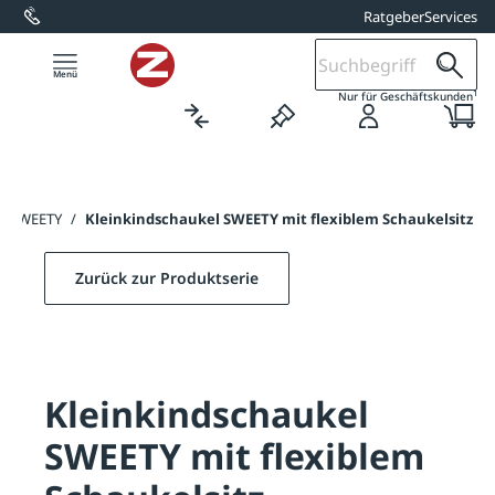
Ratgeber
Services
alt springen
1
Nur für Geschäftskunden
el SWEETY
/
Kleinkindschaukel SWEETY mit flexiblem Schaukelsitz
Zurück zur Produktserie
Kleinkindschaukel
SWEETY mit flexiblem