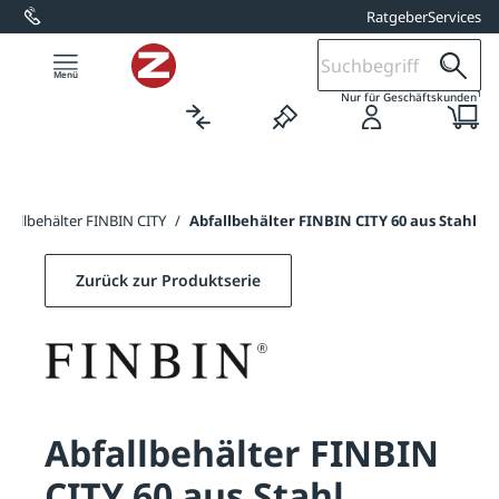
Ratgeber
Services
alt springen
1
Nur für Geschäftskunden
bfallbehälter FINBIN CITY
/
Abfallbehälter FINBIN CITY 60 aus Stahl
Zurück zur Produktserie
Abfallbehälter FINBIN
CITY 60 aus Stahl