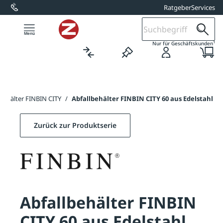
Ratgeber
Services
alt springen
1
Nur für Geschäftskunden
lbehälter FINBIN CITY
/
Abfallbehälter FINBIN CITY 60 aus Edelstahl
Zurück zur Produktserie
Abfallbehälter FINBIN
CITY 60 aus Edelstahl