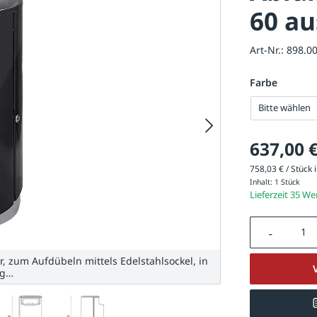
60 au
Art-Nr.:
898.0
Farbe
Bitte wählen
637,00 
758,03 € / Stück i
Inhalt:
1 Stück
Lieferzeit 35 W
Produkt A
r, zum Aufdübeln mittels Edelstahlsockel, in
tg…