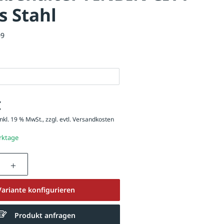
s Stahl
09
€
nkl. 19 % MwSt., zzgl. evtl.
Versandkosten
erktage
nzahl: Gib den gewünschten Wert ein oder be
Variante konfigurieren
Produkt anfragen