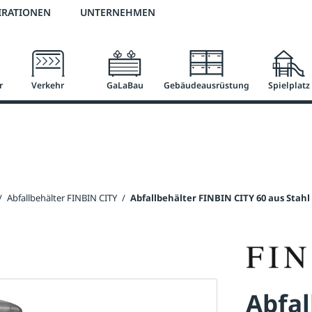
2 % Vorkassen-Skonto
versandkostenfrei ab 50 €
große Produktauswah
IRATIONEN
UNTERNEHMEN
r
Verkehr
GaLaBau
Gebäudeausrüstung
Spielplatz
/
Abfallbehälter FINBIN CITY
/
Abfallbehälter FINBIN CITY 60 aus Stahl
Abfal