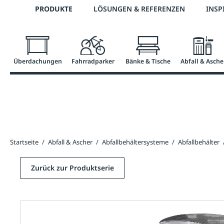
Telefon: 0800 / 100 49 02
PRODUKTE
LÖSUNGEN & REFERENZEN
INSP
springen
Zur Hauptnavigation springen
Überdachungen
Fahrradparker
Bänke & Tische
Abfall & Asche
Startseite
/
Abfall & Ascher
/
Abfallbehältersysteme
/
Abfallbehälter
Zurück zur Produktserie