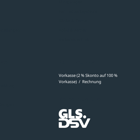
Minigaragen
Fahrradparksysteme
Bänke & Tische
stellungen
Abfall & Ascher
Verkehrstechnik
ves
Zahlmethoden
Vorkasse (2 % Skonto auf 100 %
Vorkasse)
/
Rechnung
meldung
Versandpartner
ibungen