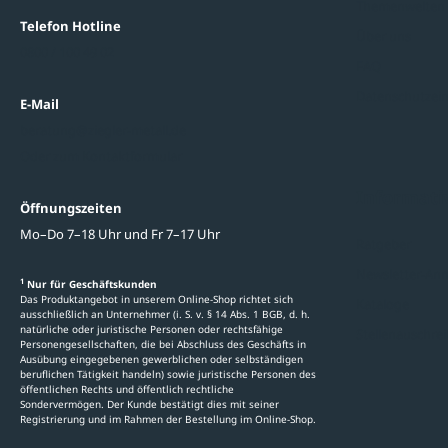
Themenwelten
Telefon Hotline
Über uns
0800 / 100 49 02
FAQ
Datenschutzein
E-Mail
beratung@ziegler-metall.de
Oder zum Kontaktformular
Informati
Öffnungszeiten
Mo–Do 7–18 Uhr und Fr 7–17 Uhr
Ratgeber
Newsletter-An
1
Nur für Geschäftskunden
Das Produktangebot in unserem Online-Shop richtet sich
Kataloge
ausschließlich an Unternehmer (i. S. v. § 14 Abs. 1 BGB, d. h.
natürliche oder juristische Personen oder rechtsfähige
Stellenauschre
Personengesellschaften, die bei Abschluss des Geschäfts in
Ausübung eingegebenen gewerblichen oder selbständigen
beruflichen Tätigkeit handeln) sowie juristische Personen des
öffentlichen Rechts und öffentlich rechtliche
Sondervermögen. Der Kunde bestätigt dies mit seiner
Registrierung und im Rahmen der Bestellung im Online-Shop.