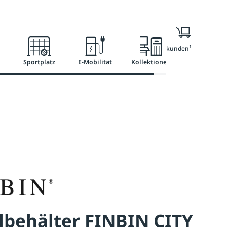
l
Ratgeber
Services
1
Nur für Geschäftskunden
Sportplatz
E-Mobilität
Kollektionen
lbehälter FINBIN CITY