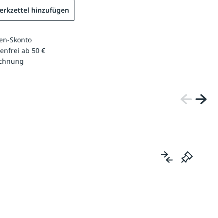
rkzettel hinzufügen
en-Skonto
enfrei ab 50 €
echnung