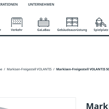
2 % Vorkassen-Skonto
versandkostenfrei ab 50 €
große Produktauswah
IRATIONEN
UNTERNEHMEN
r
Verkehr
GaLaBau
Gebäudeausrüstung
Spielplatz
me
/
Markisen-Freigestell VOLANTIS
/
Markisen-Freigestell VOLANTIS 50
Marki