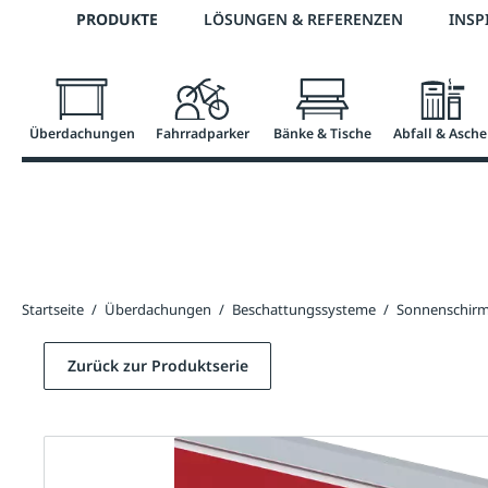
Telefon: 0800 / 100 49 02
PRODUKTE
LÖSUNGEN & REFERENZEN
INSP
springen
Zur Hauptnavigation springen
Überdachungen
Fahrradparker
Bänke & Tische
Abfall & Asche
Startseite
/
Überdachungen
/
Beschattungssysteme
/
Sonnenschir
Zurück zur Produktserie