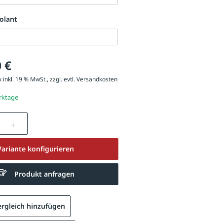
olant
 €
 inkl. 19 % MwSt., zzgl. evtl.
Versandkosten
erktage
nzahl: Gib den gewünschten Wert ein oder be
Variante konfigurieren
Produkt anfragen
rgleich hinzufügen