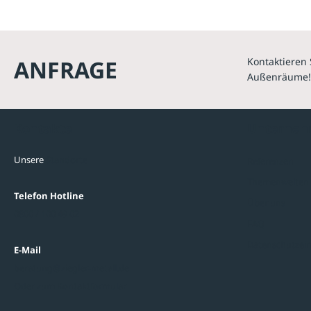
ANFRAGE
Kontaktieren 
Außenräume!
Kontakte
Unterne
Unsere
Standorte
Referenzen
Themenwelten
Telefon Hotline
Über uns
0800 / 100 49 02
FAQ
Datenschutzein
E-Mail
beratung@ziegler-metall.de
Oder zum Kontaktformular