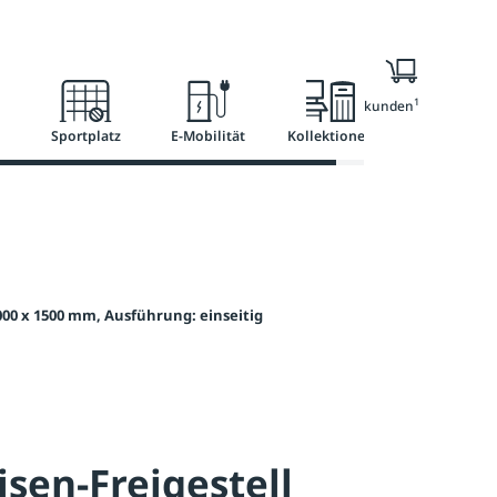
l
Ratgeber
Services
1
Nur für Geschäftskunden
Sportplatz
E-Mobilität
Kollektionen
00 x 1500 mm, Ausführung: einseitig
sen-Freigestell