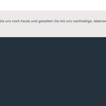
Sie uns noch heute und gestalten Sie mit uns nachhaltige, lebens
hmen
Sortiment
Überdachungen
Minigaragen
Fahrradparksysteme
Bänke & Tische
stellungen
Abfall & Ascher
Verkehrstechnik