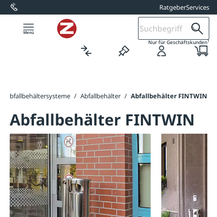
Ratgeber
Services
alt springen
1
Nur für Geschäftskunden
/
Abfallbehältersysteme
/
Abfallbehälter
/
Abfallbehälter FINTWIN
Abfallbehälter FINTWIN