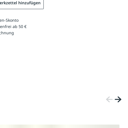
rkzettel hinzufügen
en-Skonto
enfrei ab 50 €
echnung