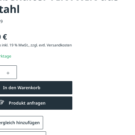
tahl
19
 €
 inkl. 19 % MwSt., zzgl. evtl.
Versandkosten
erktage
nzahl: Gib den gewünschten Wert ein oder be
In den Warenkorb
Produkt anfragen
Ausführung 30 Liter, mit Ascher
rgleich hinzufügen