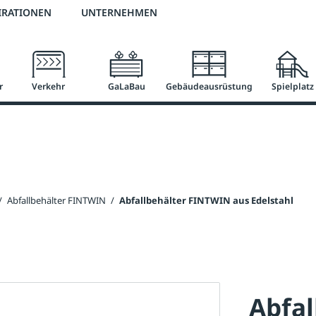
2 % Vorkassen-Skonto
versandkostenfrei ab 50 €
große Produktauswah
IRATIONEN
UNTERNEHMEN
r
Verkehr
GaLaBau
Gebäudeausrüstung
Spielplatz
/
Abfallbehälter FINTWIN
/
Abfallbehälter FINTWIN aus Edelstahl
Abfal