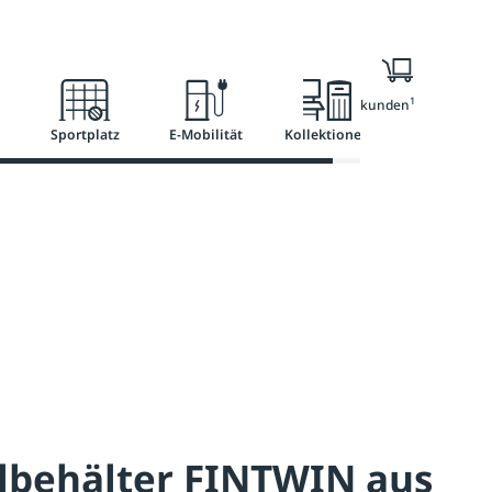
l
Ratgeber
Services
1
Nur für Geschäftskunden
Sportplatz
E-Mobilität
Kollektionen
lbehälter FINTWIN aus