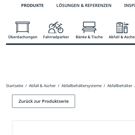
Telefon: 0800 / 100 49 02
PRODUKTE
LÖSUNGEN & REFERENZEN
INSP
springen
Zur Hauptnavigation springen
Überdachungen
Fahrradparker
Bänke & Tische
Abfall & Asche
Startseite
/
Abfall & Ascher
/
Abfallbehältersysteme
/
Abfallbehälter
Zurück zur Produktserie