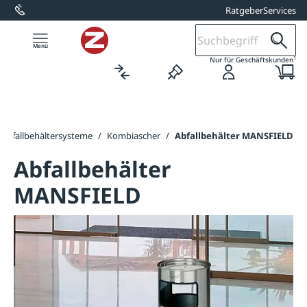
Ratgeber
Services
alt springen
1
Nur für Geschäftskunden
Abfallbehältersysteme
/
Kombiascher
/
Abfallbehälter MANSFIELD
Abfallbehälter
MANSFIELD