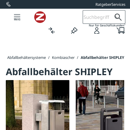
Ratgeber
Services
alt springen
1
Nur für Geschäftskunden
r
/
Abfallbehältersysteme
/
Kombiascher
/
Abfallbehälter SHIPLEY
Abfallbehälter SHIPLEY