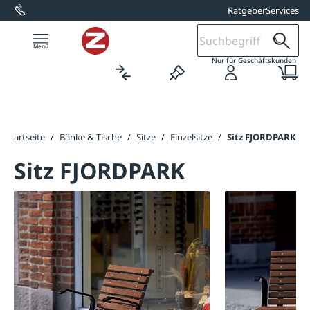
Ratgeber
Services
alt springen
1
Nur für Geschäftskunden
Startseite
/
Bänke & Tische
/
Sitze
/
Einzelsitze
/
Sitz FJORDPARK
Sitz FJORDPARK