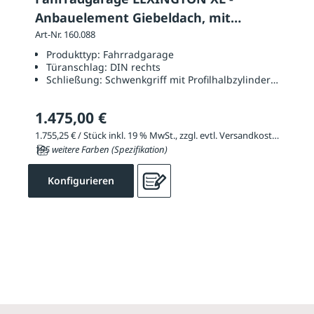
Anbauelement Giebeldach, mit
Schwenkhebel
Art-Nr. 160.088
Produkttyp:
Fahrradgarage
Türanschlag:
DIN rechts
Schließung:
Schwenkgriff mit Profilhalbzylinderschloss 
1.475,00 €
1.755,25 € / Stück inkl. 19 % MwSt., zzgl. evtl. Versandkosten
195 weitere Farben (Spezifikation)
Konfigurieren