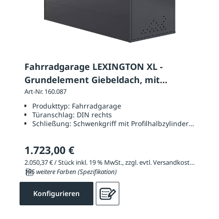
Fahrradgarage LEXINGTON XL -
Grundelement Giebeldach, mit
Schwenkhebel
Art-Nr. 160.087
Produkttyp:
Fahrradgarage
Türanschlag:
DIN rechts
Schließung:
Schwenkgriff mit Profilhalbzylinderschloss 
1.723,00 €
2.050,37 € / Stück inkl. 19 % MwSt., zzgl. evtl. Versandkosten
195 weitere Farben (Spezifikation)
Konfigurieren