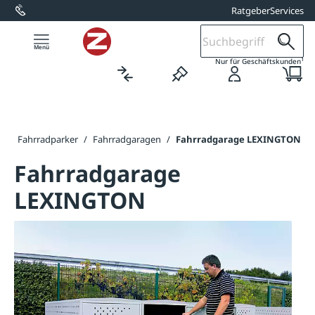
Ratgeber
Services
alt springen
1
Nur für Geschäftskunden
e
/
Fahrradparker
/
Fahrradgaragen
/
Fahrradgarage LEXINGTON
Fahrradgarage
LEXINGTON