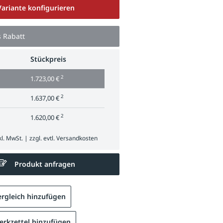
Variante konfigurieren
s Rabatt
Stückpreis
2
1.723,00 €
2
1.637,00 €
2
1.620,00 €
l. MwSt. | zzgl. evtl.
Versandkosten
Produkt anfragen
rgleich hinzufügen
rkzettel hinzufügen