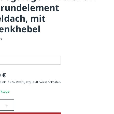
 Grundelement
ldach, mit
enkhebel
87
 €
 inkl. 19 % MwSt., zzgl. evtl.
Versandkosten
erktage
age LEXINGTON NEW, Grundeinheit mit Giebeldach, mit Profilhalb
Türanschlag DIN rechts, Stahlk…
nzahl: Gib den gewünschten Wert ein oder be