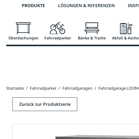
Telefon: 0800 / 100 49 02
PRODUKTE
LÖSUNGEN & REFERENZEN
INSP
springen
Zur Hauptnavigation springen
Überdachungen
Fahrradparker
Bänke & Tische
Abfall & Asche
Startseite
/
Fahrradparker
/
Fahrradgaragen
/
Fahrradgarage LEXI
Zurück zur Produktserie