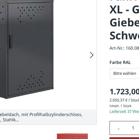
XL -
Giebe
Schw
Art-Nr.:
160.0
Farbe RAL
Bitte wählen
1.723,00
2.050,37 € / Stück
Inhalt:
1 Stück
Lieferzeit 37 W
eldach, mit Profilhalbzylinderschloss,
Fahrradgar
, Stahlk…
Produkt A