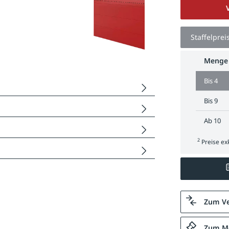
Staffelprei
Menge
Bis
4
Bis
9
Ab
10
2
Preise exk
Zum Ve
Zum Me