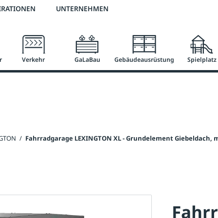
2 % Vorkassen-Skonto
versandkostenfrei ab 50 €
große Produktauswah
IRATIONEN
UNTERNEHMEN
r
Verkehr
GaLaBau
Gebäudeausrüstung
Spielplatz
NGTON
/
Fahrradgarage LEXINGTON XL - Grundelement Giebeldach, 
Fahr