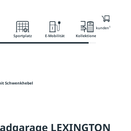
l
Ratgeber
Services
1
Nur für Geschäftskunden
Sportplatz
E-Mobilität
Kollektionen
mit Schwenkhebel
radgarage LEXINGTON