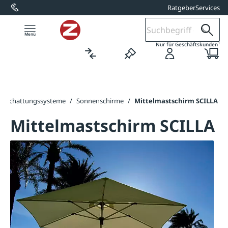
Ratgeber
Services
alt springen
1
Nur für Geschäftskunden
Beschattungssysteme
/
Sonnenschirme
/
Mittelmastschirm SCILLA
Mittelmastschirm SCILLA