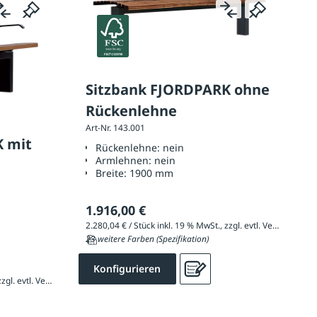
Sitzbank FJORDPARK ohne
Rückenlehne
Art-Nr. 143.001
K mit
Rückenlehne:
nein
Armlehnen:
nein
Breite:
1900 mm
1.916,00 €
2.280,04 € / Stück inkl. 19 % MwSt., zzgl. evtl. Versandkosten
23 weitere Farben (Spezifikation)
Konfigurieren
2.469,25 € / Stück inkl. 19 % MwSt., zzgl. evtl. Versandkosten