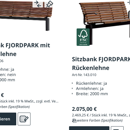
nk FJORDPARK mit
lehne
Sitzbank FJORDPAR
006
Rückenlehne
ehne:
ja
nen:
nein
Art-Nr. 143.010
900 mm
Rückenlehne:
ja
Armlehnen:
ja
Breite:
2000 mm
 €
2.302,65 € / Stück inkl. 19 % MwSt., zzgl. evtl. Versandkosten
rben (Spezifikation)
2.075,00 €
ieren
23 weitere Farben (Spezifikation)