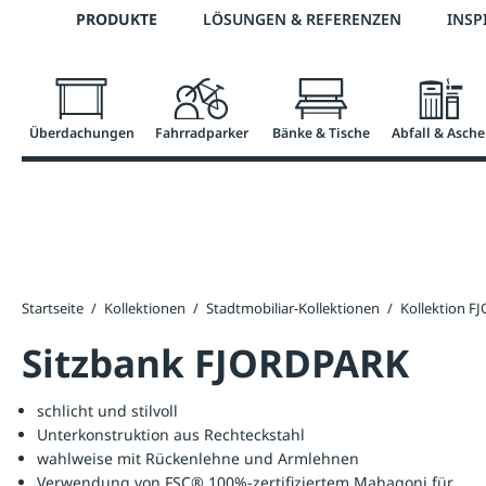
Telefon: 0800 / 100 49 02
PRODUKTE
LÖSUNGEN & REFERENZEN
INSP
springen
Zur Hauptnavigation springen
Überdachungen
Fahrradparker
Bänke & Tische
Abfall & Asche
Startseite
/
Kollektionen
/
Stadtmobiliar-Kollektionen
/
Kollektion 
Sitzbank FJORDPARK
schlicht und stilvoll
Unterkonstruktion aus Rechteckstahl
wahlweise mit Rückenlehne und Armlehnen
Verwendung von FSC® 100%-zertifiziertem Mahagoni für