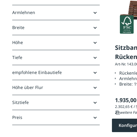
Armlehnen
Breite
Höhe
Sitzba
Rücken
Tiefe
Art-Nr. 143.
empfohlene Einbautiefe
Rückenl
Armleh
Breite:
1
Höhe über Flur
1.935,00
Sitztiefe
23 weitere Fa
Preis
Konfigur