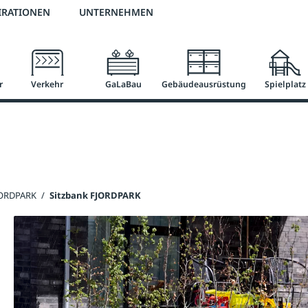
2 % Vorkassen-Skonto
versandkostenfrei ab 50 €
große Produktauswah
IRATIONEN
UNTERNEHMEN
r
Verkehr
GaLaBau
Gebäudeausrüstung
Spielplatz
FJORDPARK
/
Sitzbank FJORDPARK