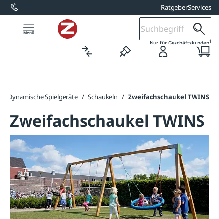
Ratgeber
Services
alt springen
1
Nur für Geschäftskunden
/
Dynamische Spielgeräte
/
Schaukeln
/
Zweifachschaukel TWINS
Zweifachschaukel TWINS