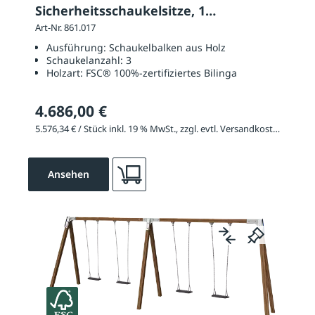
Sicherheitsschaukelsitze, 1
Nestschaukel
Art-Nr. 861.017
Ausführung:
Schaukelbalken aus Holz
Schaukelanzahl:
3
Holzart:
FSC® 100%-zertifiziertes Bilinga
4.686,00 €
5.576,34 € / Stück inkl. 19 % MwSt., zzgl. evtl. Versandkosten
Ansehen