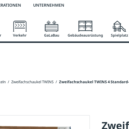
2 % Vorkassen-Skonto
versandkostenfrei ab 50 €
große Produktauswah
IRATIONEN
UNTERNEHMEN
r
Verkehr
GaLaBau
Gebäudeausrüstung
Spielplatz
eln
/
Zweifachschaukel TWINS
/
Zweifachschaukel TWINS 4 Standard-
Zwei