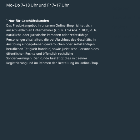
Mo–Do 7–18 Uhr und Fr 7–17 Uhr
Ratgeber
Newsletter-An
1
Nur für Geschäftskunden
Das Produktangebot in unserem Online-Shop richtet sich
Kataloge
ausschließlich an Unternehmer (i. S. v. § 14 Abs. 1 BGB, d. h.
natürliche oder juristische Personen oder rechtsfähige
Stellenauschre
Personengesellschaften, die bei Abschluss des Geschäfts in
Ausübung eingegebenen gewerblichen oder selbständigen
beruflichen Tätigkeit handeln) sowie juristische Personen des
öffentlichen Rechts und öffentlich rechtliche
Sondervermögen. Der Kunde bestätigt dies mit seiner
Registrierung und im Rahmen der Bestellung im Online-Shop.