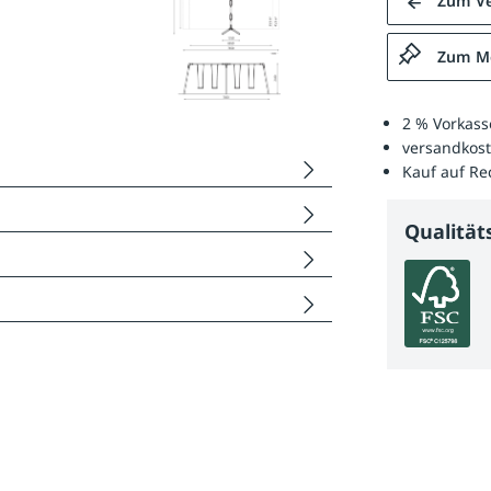
Zum Ve
Zum Me
2 % Vorkass
versandkost
Kauf auf R
Qualitä