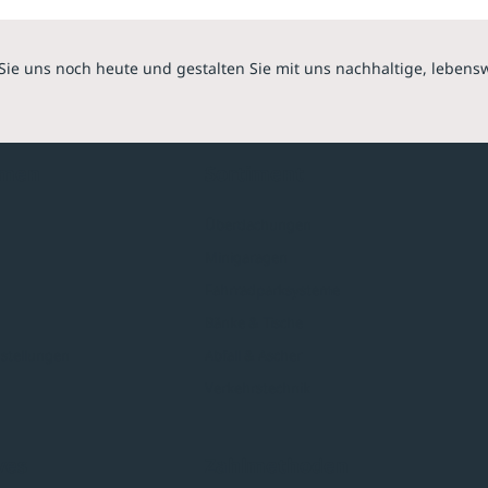
Sie uns noch heute und gestalten Sie mit uns nachhaltige, lebens
hmen
Sortiment
Überdachungen
Minigaragen
Fahrradparksysteme
Bänke & Tische
stellungen
Abfall & Ascher
Verkehrstechnik
ves
Zahlmethoden