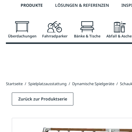
Telefon: 0800 / 100 49 02
PRODUKTE
LÖSUNGEN & REFERENZEN
INSP
springen
Zur Hauptnavigation springen
Überdachungen
Fahrradparker
Bänke & Tische
Abfall & Asche
Startseite
/
Spielplatzausstattung
/
Dynamische Spielgeräte
/
Schauk
Zurück zur Produktserie