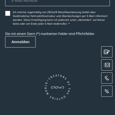
Ich möchte regelmäßig von ZIEGLER Metallbearbeitung GmbH über
Stadtmobiliar, Fahrradinfrastruktur und Überdachungen per E-Mail informiert
werden. Diese Einwilligung kann ich jederzeit unter „Abmelden‘‘ auf dieser
Seite oder am Ende jeder E-Mail widerrufen. *
Die mit einem Stern (*) markierten Felder sind Pflichtfelder.
Anmelden
K
E
A
R
Ein Unternehmen der CROWD-Gruppe