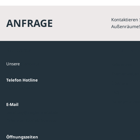
ANFRAGE
Kontaktieren 
Außenräume!
Kontakte
Unterne
Unsere
Standorte
Referenzen
Themenwelten
Telefon Hotline
Über uns
0800 / 100 49 02
FAQ
Datenschutzein
E-Mail
beratung@ziegler-metall.de
Oder zum Kontaktformular
Informati
Öffnungszeiten