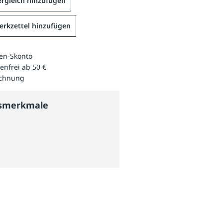
rgleich hinzufügen
rkzettel hinzufügen
en-Skonto
enfrei ab 50 €
echnung
tsmerkmale