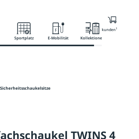
l
Ratgeber
Services
1
Nur für Geschäftskunden
Sportplatz
E-Mobilität
Kollektionen
Sicherheitsschaukelsitze
fachschaukel TWINS 4