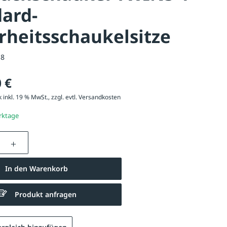
ard-
rheitsschaukelsitze
18
 €
 inkl. 19 % MwSt., zzgl. evtl.
Versandkosten
erktage
nzahl: Gib den gewünschten Wert ein oder be
In den Warenkorb
Produkt anfragen