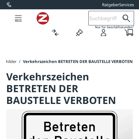
Ratgeber
Services
alt springen
1
Nur für Geschäftskunden
nschilder
/
Verkehrszeichen BETRETEN DER BAUSTELLE VERBOTEN
Verkehrszeichen
BETRETEN DER
BAUSTELLE VERBOTEN