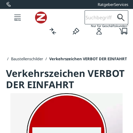
Ratgeber
Services
alt springen
1
Nur für Geschäftskunden
ung
/
Baustellenschilder
/
Verkehrszeichen VERBOT DER EINFAHRT
Verkehrszeichen VERBOT
DER EINFAHRT