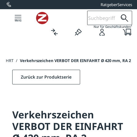
Ratgeber
Services
alt springen
1
Nur für Geschäftskunden
INFAHRT
/
Verkehrszeichen VERBOT DER EINFAHRT Ø 420 mm, RA 2
Zurück zur Produktserie
Verkehrszeichen
VERBOT DER EINFAHRT