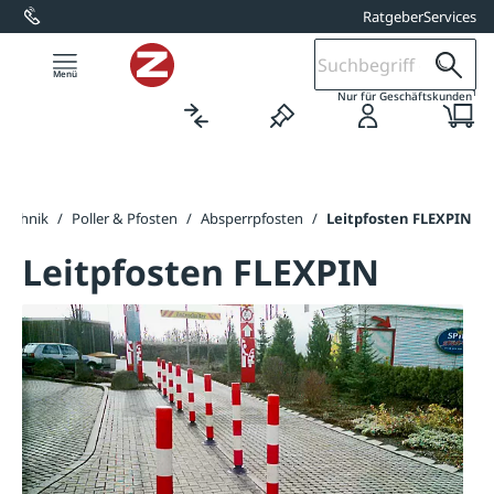
Ratgeber
Services
alt springen
1
Nur für Geschäftskunden
technik
/
Poller & Pfosten
/
Absperrpfosten
/
Leitpfosten FLEXPIN
Leitpfosten FLEXPIN