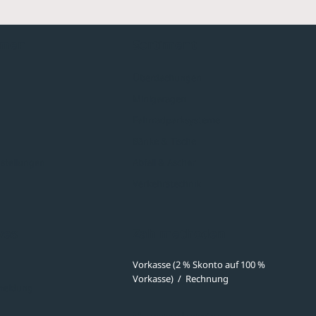
hmen
Sortiment
Überdachungen
Minigaragen
Fahrradparksysteme
Bänke & Tische
stellungen
Abfall & Ascher
Verkehrstechnik
ves
Zahlmethoden
Vorkasse (2 % Skonto auf 100 %
Vorkasse)
/
Rechnung
meldung