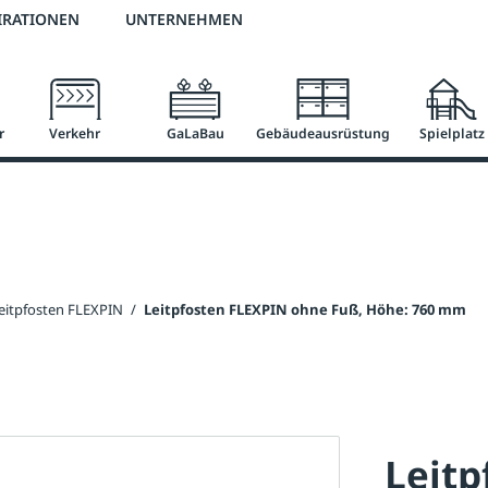
2 % Vorkassen-Skonto
versandkostenfrei ab 50 €
große Produktauswah
IRATIONEN
UNTERNEHMEN
r
Verkehr
GaLaBau
Gebäudeausrüstung
Spielplatz
eitpfosten FLEXPIN
/
Leitpfosten FLEXPIN ohne Fuß, Höhe: 760 mm
Leitp