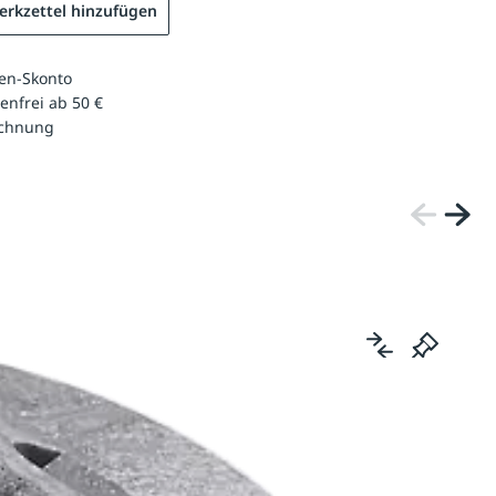
rkzettel hinzufügen
en-Skonto
enfrei ab 50 €
echnung