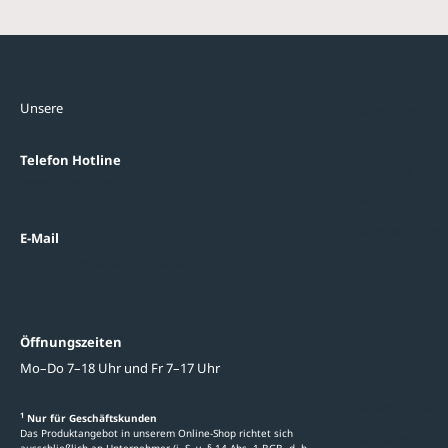
Kontakte
Unterne
Unsere
Standorte
Referenzen
Themenwelten
Telefon Hotline
Über uns
0800 / 100 49 02
FAQ
Datenschutzein
E-Mail
beratung@ziegler-metall.de
Oder zum Kontaktformular
Informati
Öffnungszeiten
Mo–Do 7–18 Uhr und Fr 7–17 Uhr
Ratgeber
Newsletter-An
1
Nur für Geschäftskunden
Das Produktangebot in unserem Online-Shop richtet sich
Kataloge
ausschließlich an Unternehmer (i. S. v. § 14 Abs. 1 BGB, d. h.