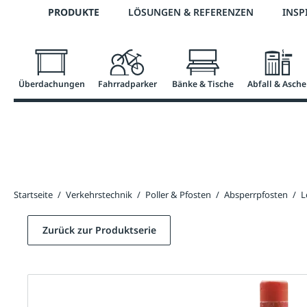
Telefon: 0800 / 100 49 02
PRODUKTE
LÖSUNGEN & REFERENZEN
INSP
springen
Zur Hauptnavigation springen
Überdachungen
Fahrradparker
Bänke & Tische
Abfall & Asche
Startseite
/
Verkehrstechnik
/
Poller & Pfosten
/
Absperrpfosten
/
L
Zurück zur Produktserie