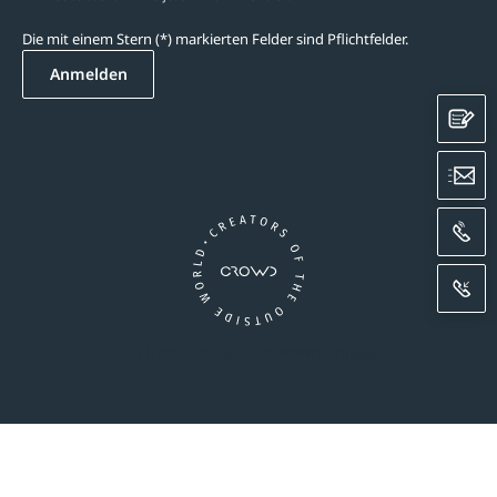
Die mit einem Stern (*) markierten Felder sind Pflichtfelder.
Anmelden
K
E
A
R
Ein Unternehmen der CROWD-Gruppe