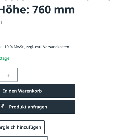
 Höhe: 760 mm
41
kl. 19 % MwSt., zzgl. evtl.
Versandkosten
ktage
nzahl: Gib den gewünschten Wert ein oder be
In den Warenkorb
Produkt anfragen
rgleich hinzufügen