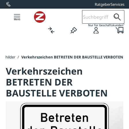
Ratgeber
Services
alt springen
1
Nur für Geschäftskunden
sschilder
/
Verkehrszeichen BETRETEN DER BAUSTELLE VERBOTEN
Verkehrszeichen
BETRETEN DER
BAUSTELLE VERBOTEN