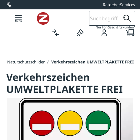
Ratgeber
Services
alt springen
1
Nur für Geschäftskunden
r & Naturschutzschilder
/
Verkehrszeichen UMWELTPLAKETTE FREI
Verkehrszeichen
UMWELTPLAKETTE FREI