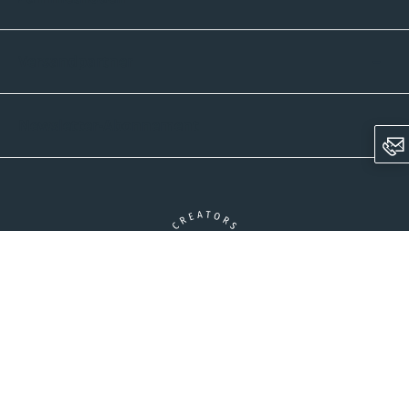
Versandpartner
Newsletter-Abonnement
Ein Unternehmen der CROWD-Gruppe
LinkedIn
Pinterest
Facebook
YouTube
Instagram