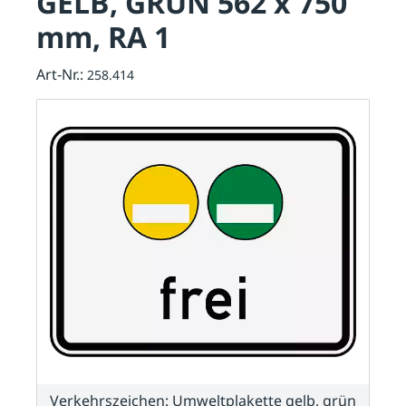
GELB, GRÜN 562 x 750
mm, RA 1
Art-Nr.:
258.414
Verkehrszeichen: Umweltplakette gelb, grün