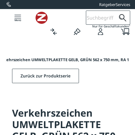
Ratgeber
Services
alt springen
1
Nur für Geschäftskunden
erkehrszeichen UMWELTPLAKETTE GELB, GRÜN 562 x 750 mm, RA 1
Zurück zur Produktserie
Verkehrszeichen
UMWELTPLAKETTE