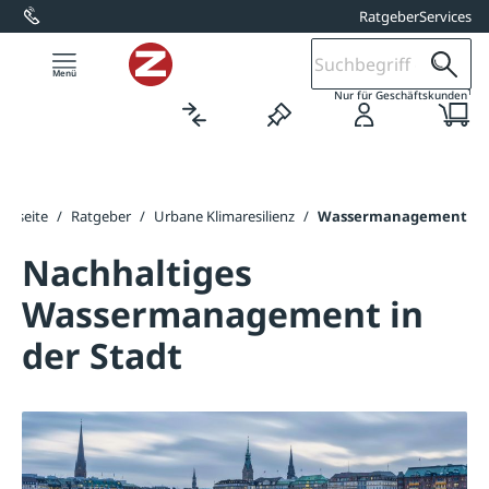
Ratgeber
Services
alt springen
1
Nur für Geschäftskunden
artseite
/
Ratgeber
/
Urbane Klimaresilienz
/
Wassermanagement
Nachhaltiges
Wassermanagement in
der Stadt