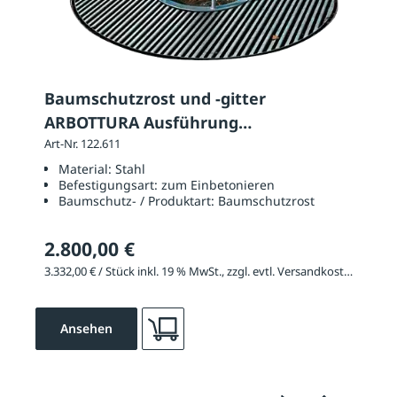
Baumschutzrost und -gitter
ARBOTTURA Ausführung
Baumschutzrost: rund
Art-Nr. 122.611
Material:
Stahl
Befestigungsart:
zum Einbetonieren
Baumschutz- / Produktart:
Baumschutzrost
2.800,00 €
3.332,00 € / Stück inkl. 19 % MwSt., zzgl. evtl. Versandkosten
Ansehen