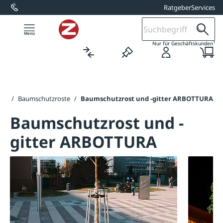
Ratgeber
Services
alt springen
1
Nur für Geschäftskunden
utz
/
Baumschutzroste
/
Baumschutzrost und -gitter ARBOTTURA
Baumschutzrost und -
gitter ARBOTTURA