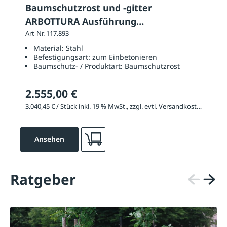
Baumschutzrost und -gitter
ARBOTTURA Ausführung
Baumschutzrost: rund
Art-Nr. 117.893
Material:
Stahl
Befestigungsart:
zum Einbetonieren
Baumschutz- / Produktart:
Baumschutzrost
2.555,00 €
3.040,45 € / Stück inkl. 19 % MwSt., zzgl. evtl. Versandkosten
Ansehen
Ratgeber