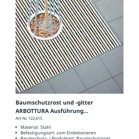
Baumschutzrost und -gitter
ARBOTTURA Ausführung
Baumschutzrost: quadratisch
Art-Nr. 122.615
Material:
Stahl
Befestigungsart:
zum Einbetonieren
Baumschutz- / Produktart:
Baumschutzrost