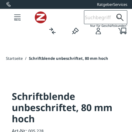
Ratgeber
Services
alt springen
1
Nur für Geschäftskunden
Startseite
/
Schriftblende unbeschriftet, 80 mm hoch
Schriftblende
unbeschriftet, 80 mm
hoch
Art-Nr.:
005.228