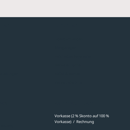
hmen
Sortiment
Überdachungen
Minigaragen
Fahrradparksysteme
Bänke & Tische
stellungen
Abfall & Ascher
Verkehrstechnik
ves
Zahlmethoden
Vorkasse (2 % Skonto auf 100 %
Vorkasse)
/
Rechnung
meldung