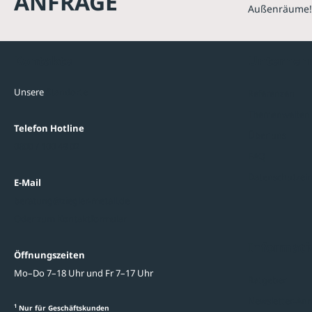
ANFRAGE
Außenräume!
Kontakte
Unterne
Unsere
Standorte
Referenzen
Themenwelten
Telefon Hotline
Über uns
0800 / 100 49 02
FAQ
Datenschutzein
E-Mail
beratung@ziegler-metall.de
Oder zum Kontaktformular
Informati
Öffnungszeiten
Mo–Do 7–18 Uhr und Fr 7–17 Uhr
Ratgeber
Newsletter-An
1
Nur für Geschäftskunden