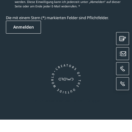
werden. Diese Einwilligung kann ich jederzeit unter „Abmelden‘‘ auf dieser
Seite oder am Ende jeder E-Mail widerrufen. *
Die mit einem Stern (*) markierten Felder sind Pflichtfelder.
Anmelden
K
E
A
R
Ein Unternehmen der CROWD-Gruppe