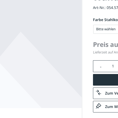
Art-Nr.:
054.5
Farbe Stahlko
Bitte wählen
Preis a
Lieferzeit auf A
Produkt A
Zum Ve
Zum Me