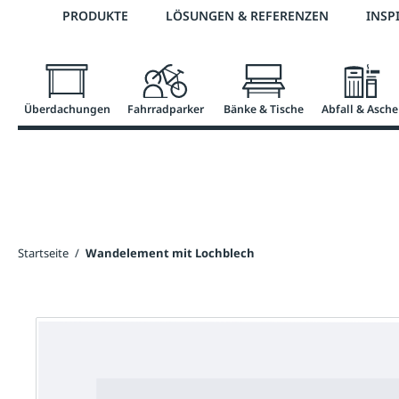
Telefon: 0800 / 100 49 02
PRODUKTE
LÖSUNGEN & REFERENZEN
INSP
springen
Zur Hauptnavigation springen
Überdachungen
Fahrradparker
Bänke & Tische
Abfall & Asche
Startseite
/
Wandelement mit Lochblech