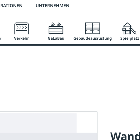
2 % Vorkassen-Skonto
versandkostenfrei ab 50 €
große Produktauswah
IRATIONEN
UNTERNEHMEN
r
Verkehr
GaLaBau
Gebäudeausrüstung
Spielplatz
Wand