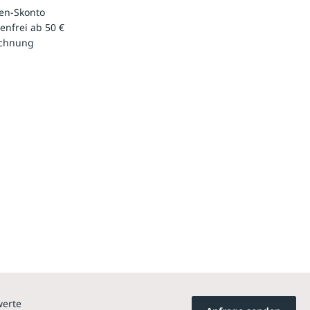
en-Skonto
enfrei ab 50 €
echnung
werte