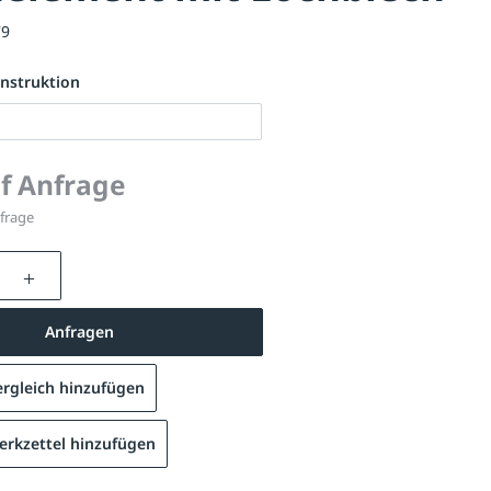
79
nstruktion
uf Anfrage
nfrage
nzahl: Gib den gewünschten Wert ein oder be
Anfragen
rgleich hinzufügen
rkzettel hinzufügen