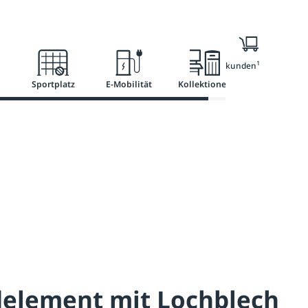
l
Ratgeber
Services
1
Nur für Geschäftskunden
Sportplatz
E-Mobilität
Kollektionen
element mit Lochblech