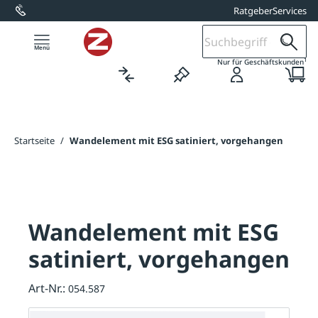
Ratgeber
Services
alt springen
1
Nur für Geschäftskunden
Startseite
/
Wandelement mit ESG satiniert, vorgehangen
Wandelement mit ESG
satiniert, vorgehangen
Art-Nr.:
054.587