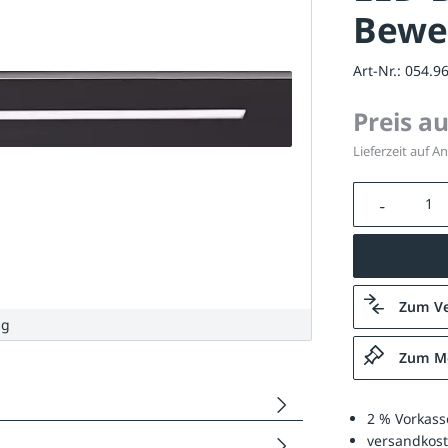
Bewe
Art-Nr.:
054.9
Preis a
Lieferzeit auf A
Produkt A
Zum Ve
ng
Zum Me
2 % Vorkass
versandkost