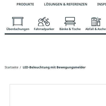
Telefon: 0800 / 100 49 02
PRODUKTE
LÖSUNGEN & REFERENZEN
INSP
springen
Zur Hauptnavigation springen
Überdachungen
Fahrradparker
Bänke & Tische
Abfall & Asche
Startseite
/
LED-Beleuchtung mit Bewegungsmelder