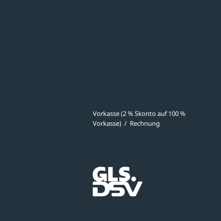
Fahrradparksysteme
Bänke & Tische
stellungen
Abfall & Ascher
Verkehrstechnik
ves
Zahlmethoden
Vorkasse (2 % Skonto auf 100 %
Vorkasse)
/
Rechnung
meldung
Versandpartner
ibungen