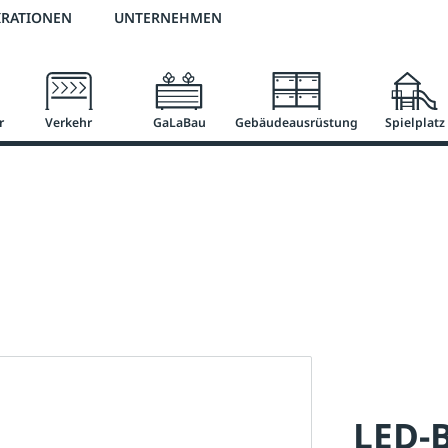
2 % Vorkassen-Skonto
versandkostenfrei ab 50 €
große Produktauswah
IRATIONEN
UNTERNEHMEN
r
Verkehr
GaLaBau
Gebäudeausrüstung
Spielplatz
LED-