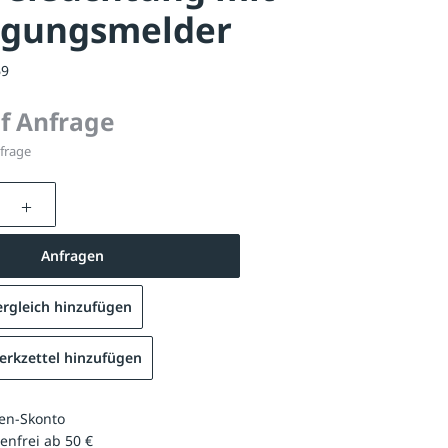
gungsmelder
69
uf Anfrage
nfrage
nzahl: Gib den gewünschten Wert ein oder be
Anfragen
rgleich hinzufügen
rkzettel hinzufügen
en-Skonto
enfrei ab 50 €