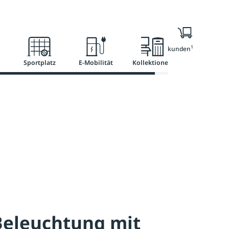
l
Ratgeber
Services
1
Nur für Geschäftskunden
Sportplatz
E-Mobilität
Kollektionen
Beleuchtung mit