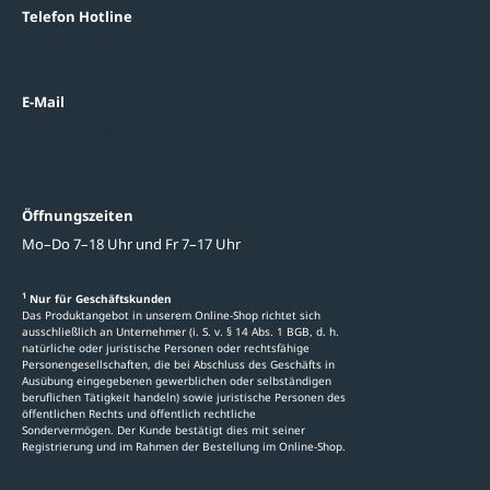
Telefon Hotline
Über uns
0800 / 100 49 02
FAQ
Datenschutzein
E-Mail
beratung@ziegler-metall.de
Oder zum Kontaktformular
Informati
Öffnungszeiten
Mo–Do 7–18 Uhr und Fr 7–17 Uhr
Ratgeber
Newsletter-An
1
Nur für Geschäftskunden
Das Produktangebot in unserem Online-Shop richtet sich
Kataloge
ausschließlich an Unternehmer (i. S. v. § 14 Abs. 1 BGB, d. h.
natürliche oder juristische Personen oder rechtsfähige
Stellenauschre
Personengesellschaften, die bei Abschluss des Geschäfts in
Ausübung eingegebenen gewerblichen oder selbständigen
beruflichen Tätigkeit handeln) sowie juristische Personen des
öffentlichen Rechts und öffentlich rechtliche
Sondervermögen. Der Kunde bestätigt dies mit seiner
Registrierung und im Rahmen der Bestellung im Online-Shop.