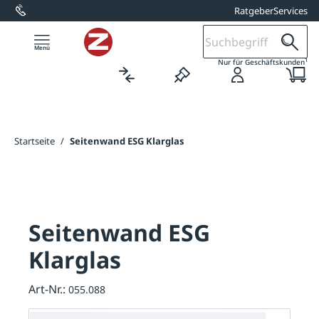
Ratgeber
Services
alt springen
1
Nur für Geschäftskunden
Startseite
/
Seitenwand ESG Klarglas
Seitenwand ESG
Klarglas
Art-Nr.:
055.088