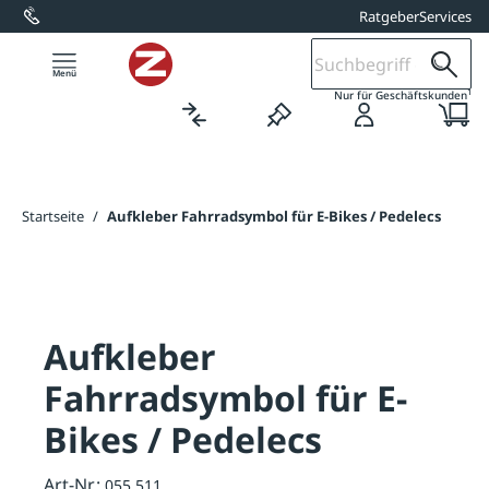
Ratgeber
Services
alt springen
1
Nur für Geschäftskunden
Startseite
/
Aufkleber Fahrradsymbol für E-Bikes / Pedelecs
Aufkleber
Fahrradsymbol für E-
Bikes / Pedelecs
Art-Nr.:
055.511