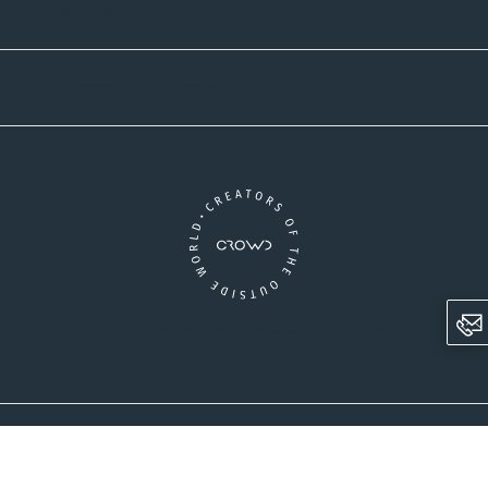
Versandpartner
Newsletter-Abonnement
Ein Unternehmen der CROWD-Gruppe
LinkedIn
Pinterest
Facebook
YouTube
Instagram
AGB
Versandinformationen
Widerrufsrecht
Datenschutz
Impressum