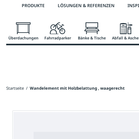
Telefon: 0800 / 100 49 02
PRODUKTE
LÖSUNGEN & REFERENZEN
INSP
springen
Zur Hauptnavigation springen
Überdachungen
Fahrradparker
Bänke & Tische
Abfall & Asche
Startseite
/
Wandelement mit Holzbelattung , waagerecht