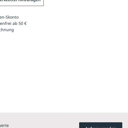
en-Skonto
enfrei ab 50 €
echnung
werte