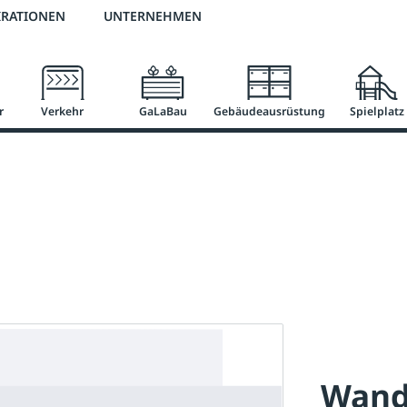
2 % Vorkassen-Skonto
versandkostenfrei ab 50 €
große Produktauswah
IRATIONEN
UNTERNEHMEN
r
Verkehr
GaLaBau
Gebäudeausrüstung
Spielplatz
Wand