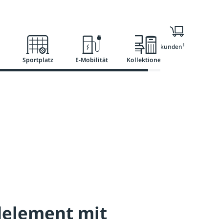
l
Ratgeber
Services
1
Nur für Geschäftskunden
Sportplatz
E-Mobilität
Kollektionen
element mit