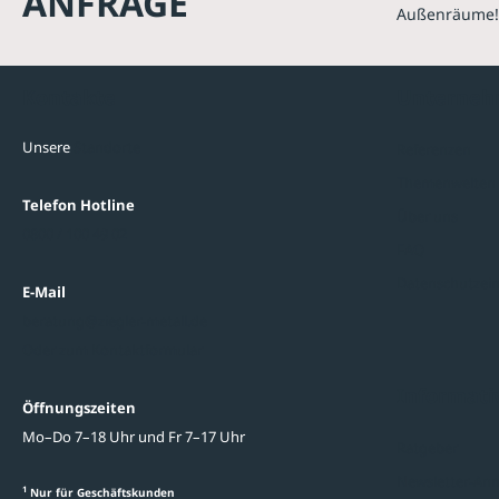
ANFRAGE
Außenräume!
Kontakte
Unterne
Unsere
Standorte
Referenzen
Themenwelten
Telefon Hotline
Über uns
0800 / 100 49 02
FAQ
Datenschutzein
E-Mail
beratung@ziegler-metall.de
Oder zum Kontaktformular
Informati
Öffnungszeiten
Mo–Do 7–18 Uhr und Fr 7–17 Uhr
Ratgeber
Newsletter-An
1
Nur für Geschäftskunden