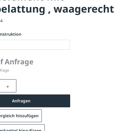
elattung , waagerecht
64
nstruktion
uf Anfrage
nfrage
nzahl: Gib den gewünschten Wert ein oder be
Anfragen
rgleich hinzufügen
rkzettel hinzufügen