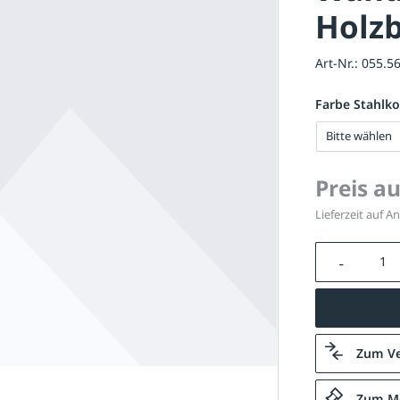
Holzb
Art-Nr.:
055.5
Farbe Stahlko
Bitte wählen
Preis a
Lieferzeit auf A
Produkt A
Zum Ve
Zum Me