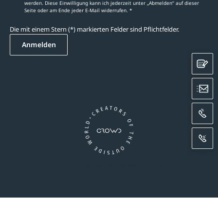
werden. Diese Einwilligung kann ich jederzeit unter „Abmelden‘‘ auf dieser
Seite oder am Ende jeder E-Mail widerrufen. *
Die mit einem Stern (*) markierten Felder sind Pflichtfelder.
Anmelden
K
E
A
R
Ein Unternehmen der CROWD-Gruppe