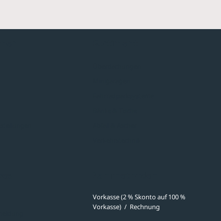
hmen
Sortiment
Überdachungen
Minigaragen
Fahrradparksysteme
Bänke & Tische
stellungen
Abfall & Ascher
Verkehrstechnik
ves
Zahlmethoden
Vorkasse (2 % Skonto auf 100 %
Vorkasse)
/
Rechnung
meldung