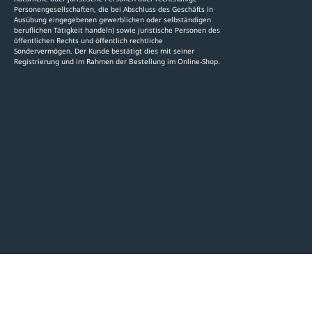
Stellenauschre
Personengesellschaften, die bei Abschluss des Geschäfts in
Ausübung eingegebenen gewerblichen oder selbständigen
beruflichen Tätigkeit handeln) sowie juristische Personen des
öffentlichen Rechts und öffentlich rechtliche
Sondervermögen. Der Kunde bestätigt dies mit seiner
Registrierung und im Rahmen der Bestellung im Online-Shop.
LinkedIn
Pinterest
Facebook
YouTube
Instagram
AGB