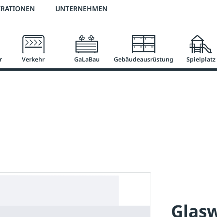
2 % Vorkassen-Skonto
versandkostenfrei ab 50 €
große Produktauswah
IRATIONEN
UNTERNEHMEN
r
Verkehr
GaLaBau
Gebäudeausrüstung
Spielplatz
Glas