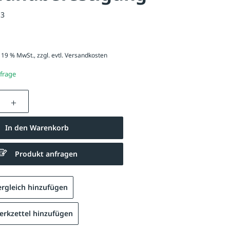
13
. 19 % MwSt., zzgl. evtl.
Versandkosten
nfrage
nzahl: Gib den gewünschten Wert ein oder be
In den Warenkorb
Produkt anfragen
rgleich hinzufügen
rkzettel hinzufügen