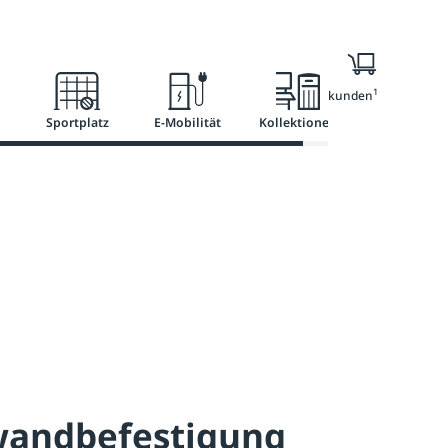
l
Ratgeber
Services
1
Nur für Geschäftskunden
Sportplatz
E-Mobilität
Kollektionen
wandbefestigung