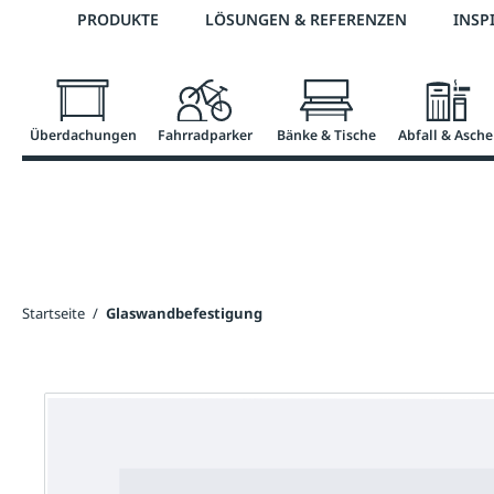
Telefon: 0800 / 100 49 02
PRODUKTE
LÖSUNGEN & REFERENZEN
INSP
springen
Zur Hauptnavigation springen
Überdachungen
Fahrradparker
Bänke & Tische
Abfall & Asche
Startseite
/
Glaswandbefestigung