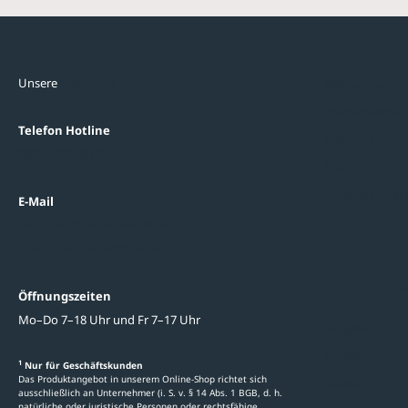
Kontakte
Unterne
Unsere
Standorte
Referenzen
Themenwelten
Telefon Hotline
Über uns
0800 / 100 49 02
FAQ
Datenschutzein
E-Mail
beratung@ziegler-metall.de
Oder zum Kontaktformular
Informati
Öffnungszeiten
Mo–Do 7–18 Uhr und Fr 7–17 Uhr
Ratgeber
Newsletter-An
1
Nur für Geschäftskunden
Das Produktangebot in unserem Online-Shop richtet sich
Kataloge
ausschließlich an Unternehmer (i. S. v. § 14 Abs. 1 BGB, d. h.
natürliche oder juristische Personen oder rechtsfähige