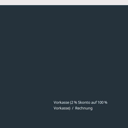
hmen
Sortiment
Überdachungen
Minigaragen
Fahrradparksysteme
Bänke & Tische
stellungen
Abfall & Ascher
Verkehrstechnik
ves
Zahlmethoden
Vorkasse (2 % Skonto auf 100 %
Vorkasse)
/
Rechnung
meldung
Versandpartner