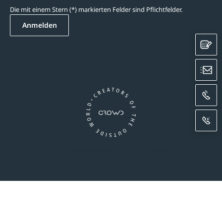
Die mit einem Stern (*) markierten Felder sind Pflichtfelder.
Anmelden
K
E
A
R
Ein Unternehmen der CROWD-Gruppe
essum