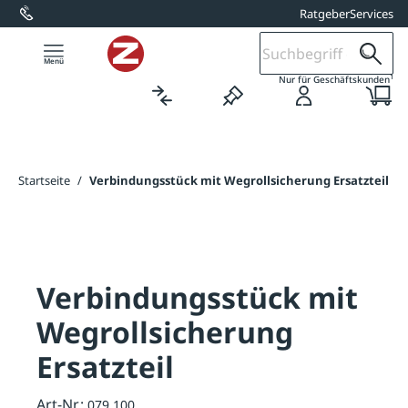
Ratgeber
Services
alt springen
1
Nur für Geschäftskunden
Startseite
/
Verbindungsstück mit Wegrollsicherung Ersatzteil
Verbindungsstück mit
Wegrollsicherung
Ersatzteil
Art-Nr.:
079.100