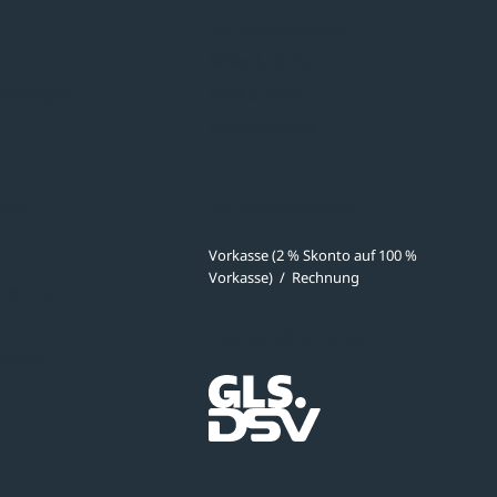
Fahrradparksysteme
Bänke & Tische
stellungen
Abfall & Ascher
Verkehrstechnik
ves
Zahlmethoden
Vorkasse (2 % Skonto auf 100 %
Vorkasse)
/
Rechnung
meldung
Versandpartner
ibungen