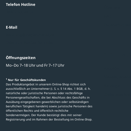
Telefon Hotline
Über uns
0800 / 100 49 02
FAQ
Datenschutzein
E-Mail
beratung@ziegler-metall.de
Oder zum Kontaktformular
Informati
Öffnungszeiten
Mo–Do 7–18 Uhr und Fr 7–17 Uhr
Ratgeber
Newsletter-An
1
Nur für Geschäftskunden
Das Produktangebot in unserem Online-Shop richtet sich
Kataloge
ausschließlich an Unternehmer (i. S. v. § 14 Abs. 1 BGB, d. h.
natürliche oder juristische Personen oder rechtsfähige
Stellenauschre
Personengesellschaften, die bei Abschluss des Geschäfts in
Ausübung eingegebenen gewerblichen oder selbständigen
beruflichen Tätigkeit handeln) sowie juristische Personen des
öffentlichen Rechts und öffentlich rechtliche
Sondervermögen. Der Kunde bestätigt dies mit seiner
Registrierung und im Rahmen der Bestellung im Online-Shop.