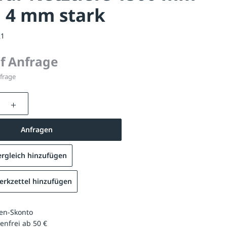
 4 mm stark
21
uf Anfrage
nfrage
nzahl: Gib den gewünschten Wert ein oder be
Anfragen
rgleich hinzufügen
rkzettel hinzufügen
en-Skonto
enfrei ab 50 €