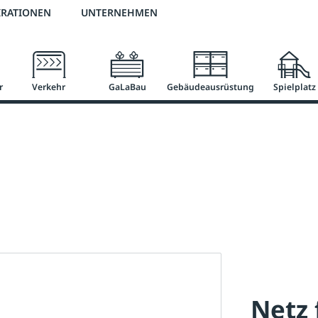
2 % Vorkassen-Skonto
versandkostenfrei ab 50 €
große Produktauswah
IRATIONEN
UNTERNEHMEN
r
Verkehr
GaLaBau
Gebäudeausrüstung
Spielplatz
Netz 