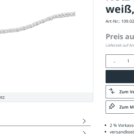
weiß,
Art-Nr.:
109.0
Preis a
Lieferzeit auf A
Produkt A
Zum Ve
etz
Zum Me
2 % Vorkass
versandkost