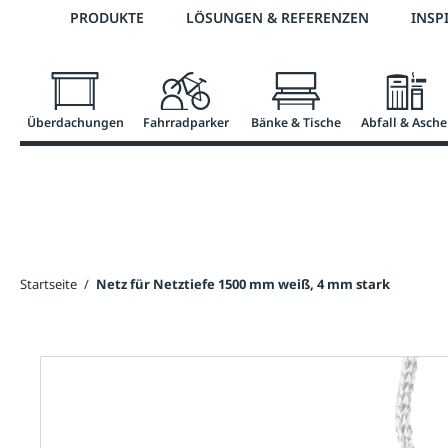
Telefon: 0800 / 100 49 02
PRODUKTE
LÖSUNGEN & REFERENZEN
INSP
springen
Zur Hauptnavigation springen
Überdachungen
Fahrradparker
Bänke & Tische
Abfall & Asche
Startseite
/
Netz für Netztiefe 1500 mm weiß, 4 mm stark