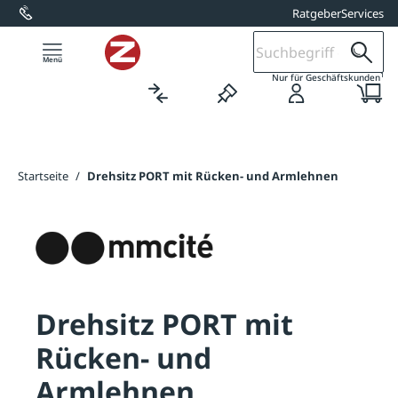
Ratgeber
Services
alt springen
1
Nur für Geschäftskunden
Startseite
/
Drehsitz PORT mit Rücken- und Armlehnen
Drehsitz PORT mit
Rücken- und
Armlehnen