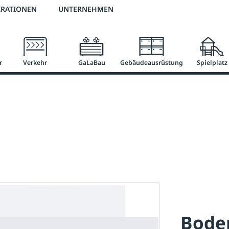
2 % Vorkassen-Skonto
versandkostenfrei ab 50 €
große Produktauswah
IRATIONEN
UNTERNEHMEN
r
Verkehr
GaLaBau
Gebäudeausrüstung
Spielplatz
Bode