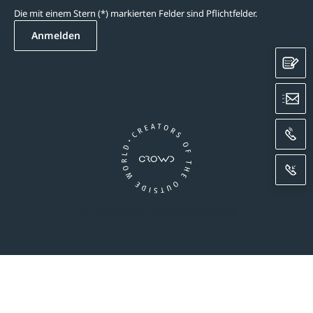
Die mit einem Stern (*) markierten Felder sind Pflichtfelder.
Anmelden
K
E
A
R
Ein Unternehmen der CROWD-Gruppe
essum