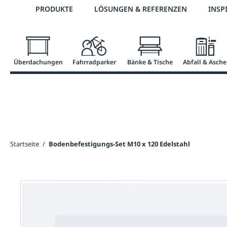
Telefon: 0800 / 100 49 02
PRODUKTE
LÖSUNGEN & REFERENZEN
INSP
springen
Zur Hauptnavigation springen
Überdachungen
Fahrradparker
Bänke & Tische
Abfall & Asche
Startseite
/
Bodenbefestigungs-Set M10 x 120 Edelstahl