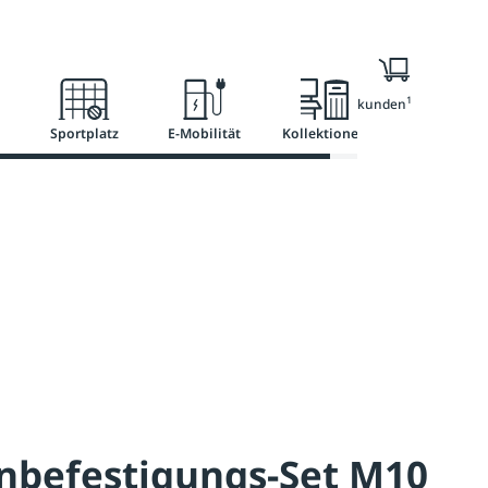
l
Ratgeber
Services
1
Nur für Geschäftskunden
Sportplatz
E-Mobilität
Kollektionen
nbefestigungs-Set M10