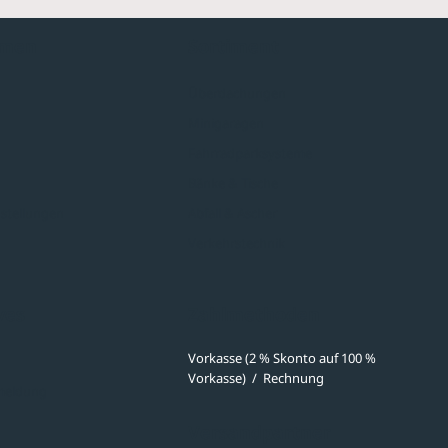
hmen
Sortiment
Überdachungen
Minigaragen
Fahrradparksysteme
Bänke & Tische
stellungen
Abfall & Ascher
Verkehrstechnik
ves
Zahlmethoden
Vorkasse (2 % Skonto auf 100 %
Vorkasse)
/
Rechnung
meldung
Versandpartner