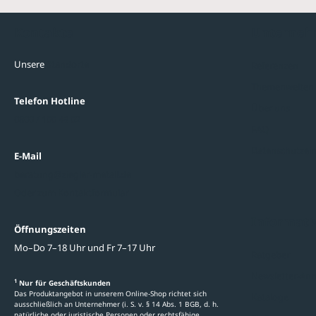
Kontakte
Unterne
Unsere
Standorte
Referenzen
Themenwelten
Telefon Hotline
Über uns
0800 / 100 49 02
FAQ
Datenschutzein
E-Mail
beratung@ziegler-metall.de
Oder zum Kontaktformular
Informati
Öffnungszeiten
Mo–Do 7–18 Uhr und Fr 7–17 Uhr
Ratgeber
Newsletter-An
1
Nur für Geschäftskunden
Das Produktangebot in unserem Online-Shop richtet sich
Kataloge
ausschließlich an Unternehmer (i. S. v. § 14 Abs. 1 BGB, d. h.
natürliche oder juristische Personen oder rechtsfähige