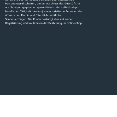
Stellenauschre
Personengesellschaften, die bei Abschluss des Geschäfts in
Ausübung eingegebenen gewerblichen oder selbständigen
beruflichen Tätigkeit handeln) sowie juristische Personen des
öffentlichen Rechts und öffentlich rechtliche
Sondervermögen. Der Kunde bestätigt dies mit seiner
Registrierung und im Rahmen der Bestellung im Online-Shop.
LinkedIn
Pinterest
Facebook
YouTube
Instagram
AGB