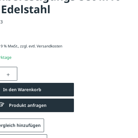
 Edelstahl
73
 19 % MwSt., zzgl. evtl.
Versandkosten
erktage
nzahl: Gib den gewünschten Wert ein oder be
In den Warenkorb
Produkt anfragen
rgleich hinzufügen