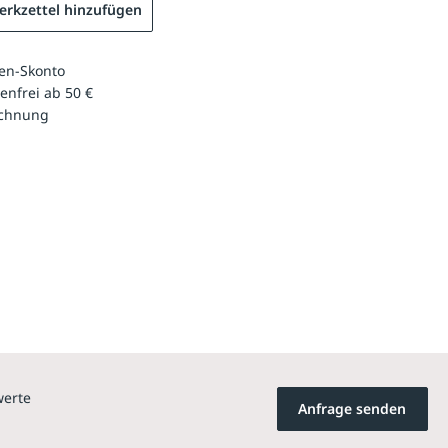
rkzettel hinzufügen
en-Skonto
enfrei ab 50 €
echnung
werte
Anfrage senden