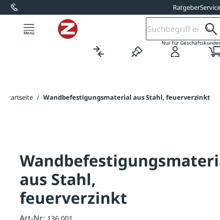
Ratgeber
Servic
alt springen
Nur für Geschäftskunde
Startseite
/
Wandbefestigungsmaterial aus Stahl, feuerverzinkt
Wandbefestigungsmateri
aus Stahl,
feuerverzinkt
Art-Nr.:
136.001