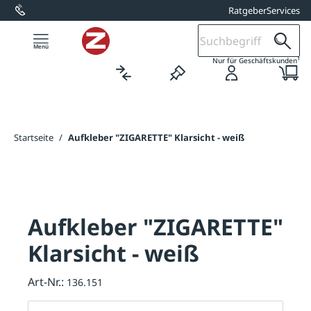
Ratgeber
Services
alt springen
1
Nur für Geschäftskunden
Startseite
/
Aufkleber "ZIGARETTE" Klarsicht - weiß
Aufkleber "ZIGARETTE"
Klarsicht - weiß
Art-Nr.:
136.151