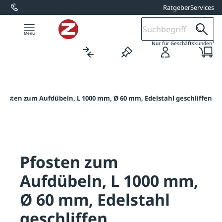
Ratgeber
Services
alt springen
1
Nur für Geschäftskunden
Pfosten zum Aufdübeln, L 1000 mm, Ø 60 mm, Edelstahl geschliffen
Pfosten zum
Aufdübeln, L 1000 mm,
Ø 60 mm, Edelstahl
geschliffen