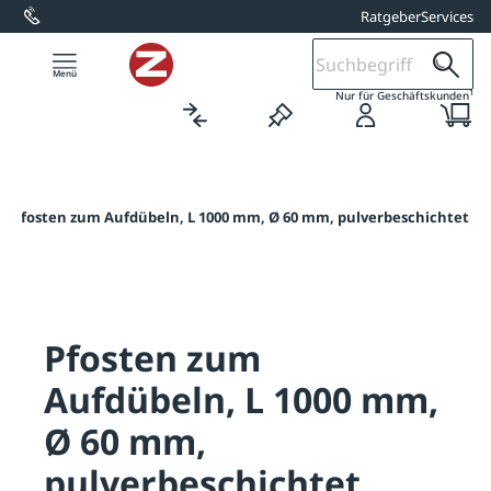
Ratgeber
Services
alt springen
1
Nur für Geschäftskunden
/
Pfosten zum Aufdübeln, L 1000 mm, Ø 60 mm, pulverbeschichtet
Pfosten zum
Aufdübeln, L 1000 mm,
Ø 60 mm,
pulverbeschichtet