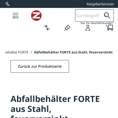
Ratgeber
Services
alt springen
1
Nur für Geschäftskunden
fallbehälter FORTE
/
Abfallbehälter FORTE aus Stahl, feuerverzinkt
Zurück zur Produktserie
Abfallbehälter FORTE
aus Stahl,